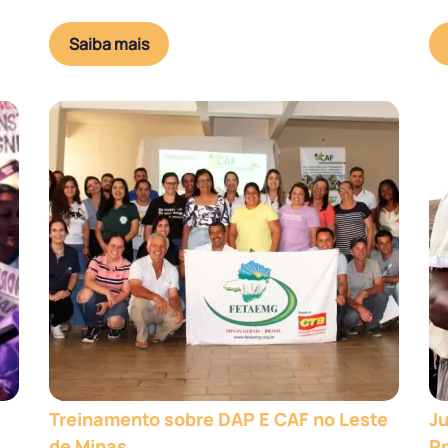
Saiba mais
Treinamento sobre DAP E CAF no Leste
Ju
de Minas
P