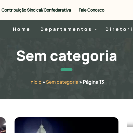
Contribuição Sindical/Confederativa
Fale Conosco
Home
Departamentos
Diretor
Sem categoria
Início
»
Sem categoria
»
Página 13