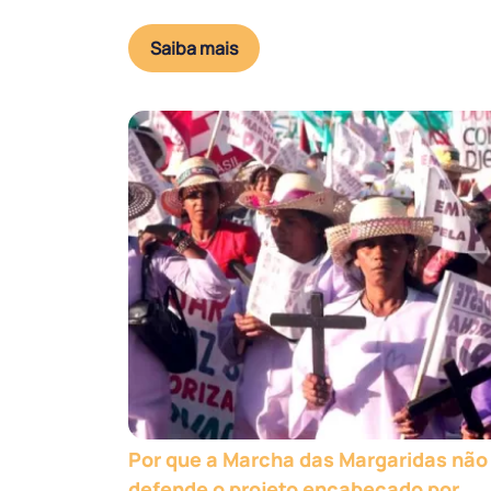
Saiba mais
Por que a Marcha das Margaridas não
defende o projeto encabeçado por