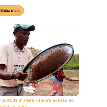
Saiba mais
ventude mineira celebra acesso ao
ronaf Jovem￼