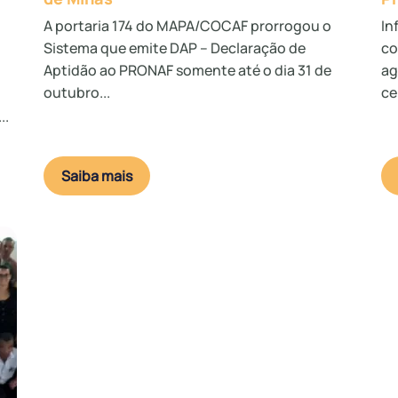
A portaria 174 do MAPA/COCAF prorrogou o
In
Sistema que emite DAP – Declaração de
co
Aptidão ao PRONAF somente até o dia 31 de
ag
outubro...
ce
..
Saiba mais