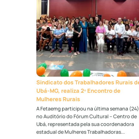
Sindicato dos Trabalhadores Rurais d
Ubá-MG, realiza 2º Encontro de
Mulheres Rurais
A Fetaemg participou na última semana (24)
no Auditório do Fórum Cultural – Centro de
Ubá, representada pela sua coordenadora
estadual de Mulheres Trabalhadoras...