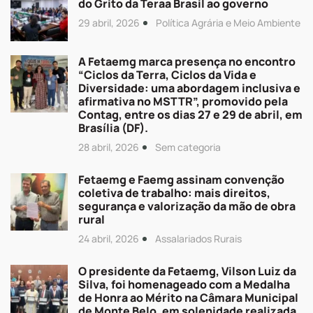
do Grito da Teraa Brasil ao governo
29 abril, 2026
Política Agrária e Meio Ambiente
A Fetaemg marca presença no encontro
“Ciclos da Terra, Ciclos da Vida e
Diversidade: uma abordagem inclusiva e
afirmativa no MSTTR”, promovido pela
Contag, entre os dias 27 e 29 de abril, em
Brasília (DF).
28 abril, 2026
Sem categoria
Fetaemg e Faemg assinam convenção
coletiva de trabalho: mais direitos,
segurança e valorização da mão de obra
rural
24 abril, 2026
Assalariados Rurais
O presidente da Fetaemg, Vilson Luiz da
Silva, foi homenageado com a Medalha
de Honra ao Mérito na Câmara Municipal
de Monte Belo, em solenidade realizada