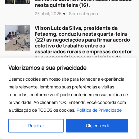
nesta quinta feira (16).
23 abril, 2026
Sem categoria
Vilson Luiz da Silva, presidente da
Fetaemg, conduziu nesta quarta-feira
(22) as negociações para firmar acordo
coletivo de trabalho entre os
assalariados rurais e empresas do setor
sucroenergético nos municípios de
Brasilândia de Minas e João Pinheiro, no
Valorizamos a sua privacidade
Noroeste do Estado.
23 abril, 2026
Assalariados Rurais
Usamos cookies em nosso site para fornecer a experiência
mais relevante, lembrando suas preferências e visitas
Lideranças sindicais dialogam sobre
repetidas, conforme você pode conferir em nossa
política de
atuação na promoção de direitos sociais
privacidade. Ao clicar em “OK, Entendi”, você concorda com
no meio rural
a utilização de TODOS os cookies.
Politica de Privacidade
14 abril, 2026
Políticas Sociais e Previdência
Rejeitar
Ok, entendi
A Fetaemg marca presença em mais um
importante espaço de construção
coletiva das políticas públicas para o