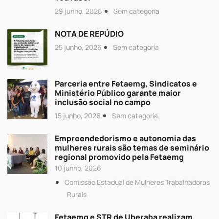
29 junho, 2026
Sem categoria
NOTA DE REPÚDIO
25 junho, 2026
Sem categoria
Parceria entre Fetaemg, Sindicatos e
Ministério Público garante maior
inclusão social no campo
15 junho, 2026
Sem categoria
Empreendedorismo e autonomia das
mulheres rurais são temas de seminário
regional promovido pela Fetaemg
10 junho, 2026
Comissão Estadual de Mulheres Trabalhadoras
Rurais
Fetaemg e STR de Uberaba realizam