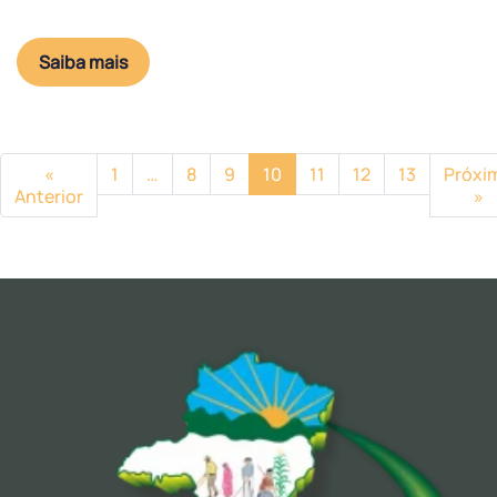
Saiba mais
«
1
…
8
9
10
11
12
13
Próxi
Anterior
»