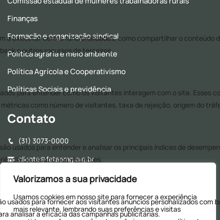
Comissão estadual de mulheres trabalhadoras rurais
Finanças
Formação e organização sindical
Política agrária e meio ambiente
Política Agrícola e Cooperativismo
Políticas Sociais e previdência
Contato
(31) 3073-0000
cliente@fetaemg.org.br
Rua Álvares Maciel, 154, Santa Efigênia - CEP: 30150-250 -
Valorizamos a sua privacidade
Belo Horizonte - MG
Usamos cookies em nosso site para fornecer a experiência
Horário de Funcionamento - 8h às 17h (Almoço: 12h às
mais relevante, lembrando suas preferências e visitas
13h30)