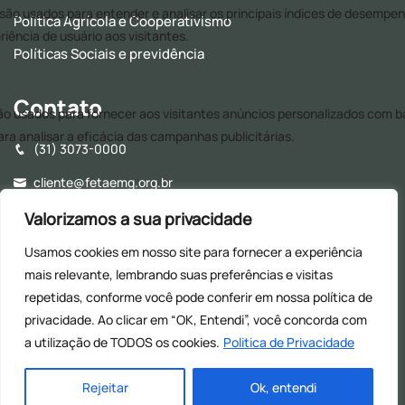
Política Agrícola e Cooperativismo
Políticas Sociais e previdência
Contato
(31) 3073-0000
cliente@fetaemg.org.br
Rua Álvares Maciel, 154, Santa Efigênia - CEP: 30150-250 -
Valorizamos a sua privacidade
Belo Horizonte - MG
Usamos cookies em nosso site para fornecer a experiência
Horário de Funcionamento - 8h às 17h (Almoço: 12h às
mais relevante, lembrando suas preferências e visitas
13h30)
repetidas, conforme você pode conferir em nossa
política de
privacidade. Ao clicar em “OK, Entendi”, você concorda com
a utilização de TODOS os cookies.
Politica de Privacidade
© 2026
| Todos os direitos reservados
Rejeitar
Ok, entendi