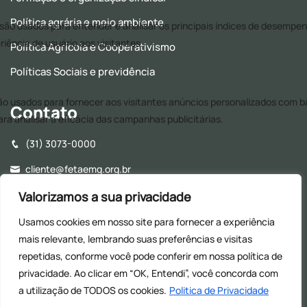
Política agrária e meio ambiente
Política Agrícola e Cooperativismo
Políticas Sociais e previdência
Contato
(31) 3073-0000
cliente@fetaemg.org.br
Rua Álvares Maciel, 154, Santa Efigênia - CEP: 30150-250 -
Valorizamos a sua privacidade
Belo Horizonte - MG
Usamos cookies em nosso site para fornecer a experiência
Horário de Funcionamento - 8h às 17h (Almoço: 12h às
mais relevante, lembrando suas preferências e visitas
13h30)
repetidas, conforme você pode conferir em nossa
política de
privacidade. Ao clicar em “OK, Entendi”, você concorda com
a utilização de TODOS os cookies.
Politica de Privacidade
© 2026
| Todos os direitos reservados