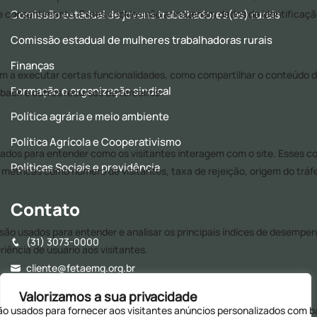
Comissão estadual de jovens trabalhadores(as) rurais
Comissão estadual de mulheres trabalhadoras rurais
Finanças
Formação e organização sindical
Política agrária e meio ambiente
Política Agrícola e Cooperativismo
Políticas Sociais e previdência
Contato
(31) 3073-0000
cliente@fetaemg.org.br
Rua Álvares Maciel, 154, Santa Efigênia - CEP: 30150-250 -
Valorizamos a sua privacidade
Belo Horizonte - MG