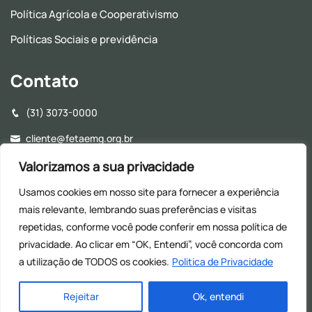
Política Agrícola e Cooperativismo
Políticas Sociais e previdência
Contato
(31) 3073-0000
cliente@fetaemg.org.br
Rua Álvares Maciel, 154, Santa Efigênia - CEP: 30150-250 -
Valorizamos a sua privacidade
Belo Horizonte - MG
Usamos cookies em nosso site para fornecer a experiência
Horário de Funcionamento - 8h às 17h (Almoço: 12h às
mais relevante, lembrando suas preferências e visitas
13h30)
repetidas, conforme você pode conferir em nossa
política de
privacidade. Ao clicar em “OK, Entendi”, você concorda com
a utilização de TODOS os cookies.
Politica de Privacidade
© 2026
| Todos os direitos reservados
Rejeitar
Ok, entendi