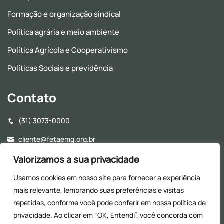
Formação e organização sindical
Política agrária e meio ambiente
Política Agrícola e Cooperativismo
Políticas Sociais e previdência
Contato
(31) 3073-0000
cliente@fetaemg.org.br
Rua Álvares Maciel, 154, Santa Efigênia - CEP: 30150-250 -
Valorizamos a sua privacidade
Belo Horizonte - MG
Usamos cookies em nosso site para fornecer a experiência
Horário de Funcionamento - 8h às 17h (Almoço: 12h às
mais relevante, lembrando suas preferências e visitas
13h30)
repetidas, conforme você pode conferir em nossa
política de
privacidade. Ao clicar em “OK, Entendi”, você concorda com