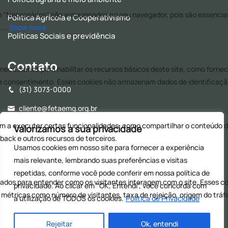
Política Agrícola e Cooperativismo
Políticas Sociais e previdência
Contato
(31) 3073-0000
cliente@fetaemg.org.br
Rua Álvares Maciel, 154, Santa Efigênia - CEP: 30150-250 -
Valorizamos a sua privacidade
Belo Horizonte - MG
Usamos cookies em nosso site para fornecer a experiência
Horário de Funcionamento - 8h às 17h (Almoço: 12h às
mais relevante, lembrando suas preferências e visitas
13h30)
repetidas, conforme você pode conferir em nossa
política de
privacidade. Ao clicar em “OK, Entendi”, você concorda com
a utilização de TODOS os cookies.
Politica de Privacidade
© 2026
| Todos os direitos reservados
Rejeitar
Ok, entendi