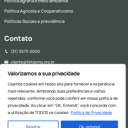
Política agrária e meio ambiente
Política Agrícola e Cooperativismo
Políticas Sociais e previdência
Contato
(31) 3073-0000
cliente@fetaemg.org.br
Rua Álvares Maciel, 154, Santa Efigênia - CEP: 30150-250 -
Valorizamos a sua privacidade
Belo Horizonte - MG
Usamos cookies em nosso site para fornecer a experiência
Horário de Funcionamento - 8h às 17h (Almoço: 12h às
mais relevante, lembrando suas preferências e visitas
13h30)
repetidas, conforme você pode conferir em nossa
política de
privacidade. Ao clicar em “OK, Entendi”, você concorda com
a utilização de TODOS os cookies.
Politica de Privacidade
© 2026
| Todos os direitos reservados
Rejeitar
Ok, entendi