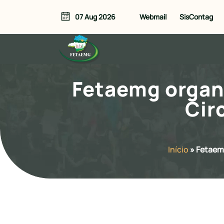
Webmail
SisContag
07 Aug 2026
Fetaemg organi
Cir
Início
»
Fetaemg