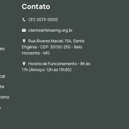
Contato
(31) 3073-0000
cliente@fetaemg.org.br
Rua Álvares Maciel, 154, Santa
Efigênia - CEP: 30150-250 - Belo
res
Horizonte - MG
Horário de Funcionamento - 8h às
17h (Almoço: 12h às 13h30)
cal
nte
vismo
a