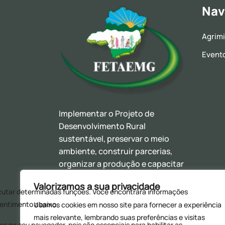
Nav
Agrim
Event
Implementar o Projeto de
Desenvolvimento Rural
sustentável, preservar o meio
ambiente, construir parcerias,
organizar a produção e capacitar
nossas lideranças com o objetivo
Valorizamos a sua privacidade
de promover o bem estar social
dos trabalhadores (as) rurais,
Usamos cookies em nosso site para fornecer a experiência
assentados (as), assalariados(as)
mais relevante, lembrando suas preferências e visitas