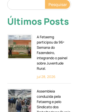
Pesquisar
Últimos Posts
A Fetaemg
participou da 96ª
Semana do
Fazendeiro,
integrando o painel
sobre Juventude
Rural.
jul 28, 2026
Assembleia
conduzida pela
Fetaemg e pelo
Sindicato dos