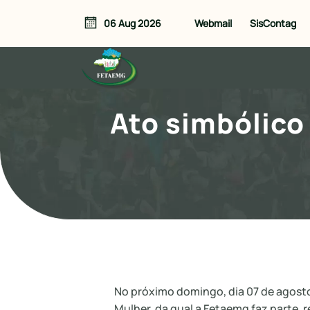
Webmail
SisContag
06 Aug 2026
Ato simbólico
No próximo domingo, dia 07 de agosto
Mulher, da qual a Fetaemg faz parte, r