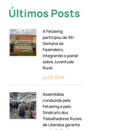
Últimos Posts
A Fetaemg
participou da 96ª
Semana do
Fazendeiro,
integrando o painel
sobre Juventude
Rural.
jul 28, 2026
Assembleia
conduzida pela
Fetaemg e pelo
Sindicato dos
Trabalhadores Rurais
de Uberaba garante