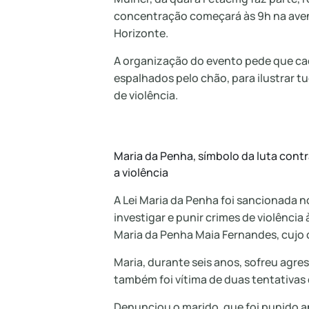
concentração começará às 9h na aveni
Horizonte.
A organização do evento pede que cad
espalhados pelo chão, para ilustrar t
de violência.
Maria da Penha, símbolo da luta contr
a violência
A Lei Maria da Penha foi sancionada no
investigar e punir crimes de violênci
Maria da Penha Maia Fernandes, cujo c
Maria, durante seis anos, sofreu agr
também foi vítima de duas tentativas 
Denunciou o marido, que foi punido a