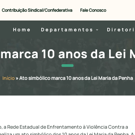
Contribuição Sindical/Confederativa
Fale Conosco
Home
Departamentos
Diretor
 marca 10 anos da Lei 
Início
»
Ato simbólico marca 10 anos da Lei Maria da Penha
, a Rede Estadual de Enfrentamento à Violência Contra a
ealiza um ato simbólico dos 10 anos da Lei Maria da Penha. A