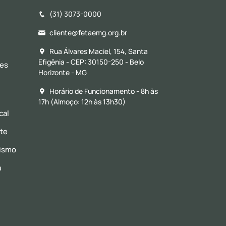
(31) 3073-0000
cliente@fetaemg.org.br
Rua Álvares Maciel, 154, Santa
Efigênia - CEP: 30150-250 - Belo
res
Horizonte - MG
Horário de Funcionamento - 8h às
17h (Almoço: 12h às 13h30)
cal
nte
vismo
a