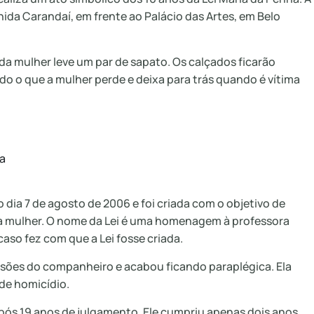
da Carandaí, em frente ao Palácio das Artes, em Belo
a mulher leve um par de sapato. Os calçados ficarão
udo o que a mulher perde e deixa para trás quando é vítima
a
 dia 7 de agosto de 2006 e foi criada com o objetivo de
a à mulher. O nome da Lei é uma homenagem à professora
aso fez com que a Lei fosse criada.
essões do companheiro e acabou ficando paraplégica. Ela
de homicídio.
pós 19 anos de julgamento. Ele cumpriu apenas dois anos