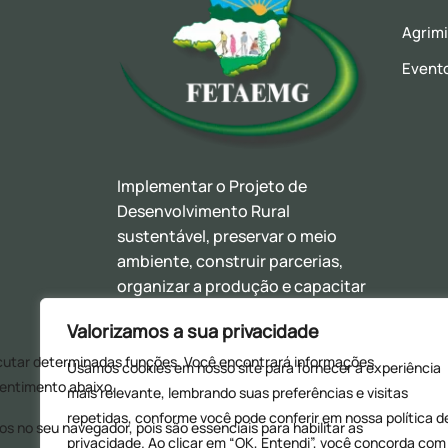
Agrim
Event
Implementar o Projeto de
Desenvolvimento Rural
sustentável, preservar o meio
ambiente, construir parcerias,
organizar a produção e capacitar
nossas lideranças com o objetivo
Valorizamos a sua privacidade
de promover o bem estar social
dos trabalhadores (as) rurais,
Usamos cookies em nosso site para fornecer a experiência
assentados (as), assalariados(as)
mais relevante, lembrando suas preferências e visitas
e agricultores(as) familiares.
repetidas, conforme você pode conferir em nossa
política d
privacidade. Ao clicar em “OK, Entendi”, você concorda com