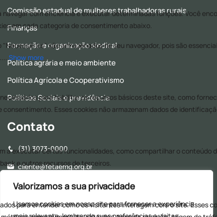
Comissão estadual de mulheres trabalhadoras rurais
Finanças
Formação e organização sindical
Política agrária e meio ambiente
Política Agrícola e Cooperativismo
Políticas Sociais e previdência
Contato
(31) 3073-0000
cliente@fetaemg.org.br
Rua Álvares Maciel, 154, Santa Efigênia - CEP: 30150-250 -
Valorizamos a sua privacidade
Belo Horizonte - MG
Usamos cookies em nosso site para fornecer a experiência
Horário de Funcionamento - 8h às 17h (Almoço: 12h às
mais relevante, lembrando suas preferências e visitas