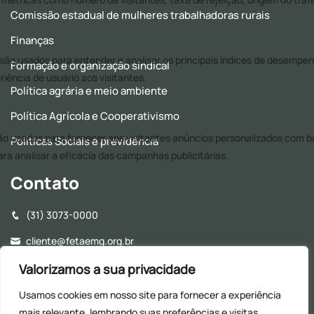
Comissão estadual de mulheres trabalhadoras rurais
Finanças
Formação e organização sindical
Política agrária e meio ambiente
Política Agrícola e Cooperativismo
Políticas Sociais e previdência
Contato
(31) 3073-0000
cliente@fetaemg.org.br
Rua Álvares Maciel, 154, Santa Efigênia - CEP: 30150-250 -
Valorizamos a sua privacidade
Belo Horizonte - MG
Usamos cookies em nosso site para fornecer a experiência
Horário de Funcionamento - 8h às 17h (Almoço: 12h às
mais relevante, lembrando suas preferências e visitas