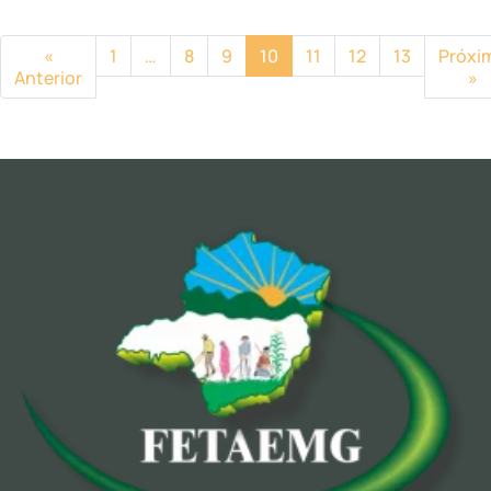
«
1
…
8
9
10
11
12
13
Próxi
Anterior
»