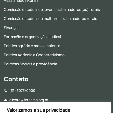
Assalariados Rurais
Comissão estadual de jovens trabalhadores(as) rurais
Comissão estadual de mulheres trabalhadoras rurais
Finanças
Formação e organização sindical
Política agrária e meio ambiente
Política Agrícola e Cooperativismo
Políticas Sociais e previdência
Contato
(31) 3073-0000
cliente@fetaemg.org.br
Rua Álvares Maciel, 154, Santa Efigênia - CEP: 30150-250 -
Valorizamos a sua privacidade