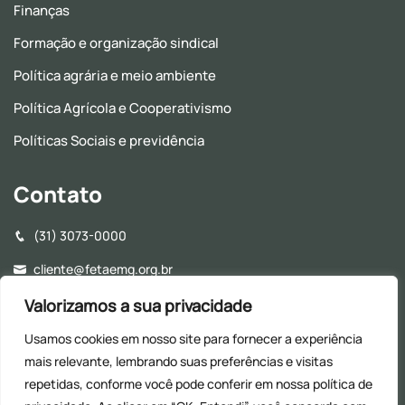
Finanças
Formação e organização sindical
Política agrária e meio ambiente
Política Agrícola e Cooperativismo
Políticas Sociais e previdência
Contato
(31) 3073-0000
cliente@fetaemg.org.br
Rua Álvares Maciel, 154, Santa Efigênia - CEP: 30150-250 -
Valorizamos a sua privacidade
Belo Horizonte - MG
Usamos cookies em nosso site para fornecer a experiência
Horário de Funcionamento - 8h às 17h (Almoço: 12h às
mais relevante, lembrando suas preferências e visitas
13h30)
repetidas, conforme você pode conferir em nossa
política de