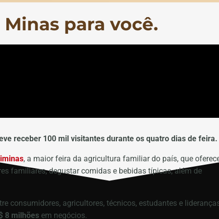
e Minas para você.
ve receber 100 mil visitantes durante os quatro dias de feira.
iminas
, a maior feira da agricultura familiar do país, que oferec
res familiares, degustar comidas e bebidas típicas, além de
re consumidores, agricultores, técnicos, estudantes e liderança
$ 8 milhões
em negócios.