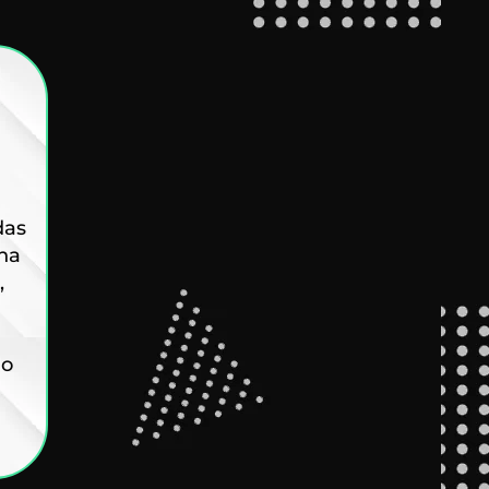
das
na
,
do