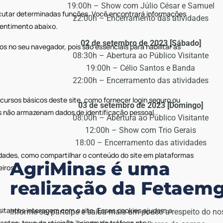
19:00h – Show com Júlio César e Samuel
22:00h – Encerramento das atividades
02 de setembro de 2023 [Sábado]
08:30h – Abertura ao Público Visitante
19:00h – Célio Santos e Banda
22:00h – Encerramento das atividades
03 de setembro de 2023 [Domingo]
08:00h – Abertura ao Público Visitante
12:00h – Show com Trio Gerais
18:00 – Encerramento das atividades
AgriMinas é uma
realização da Fetaem
Informe-se, partcipe e saiba mais um pouco a respeito do no