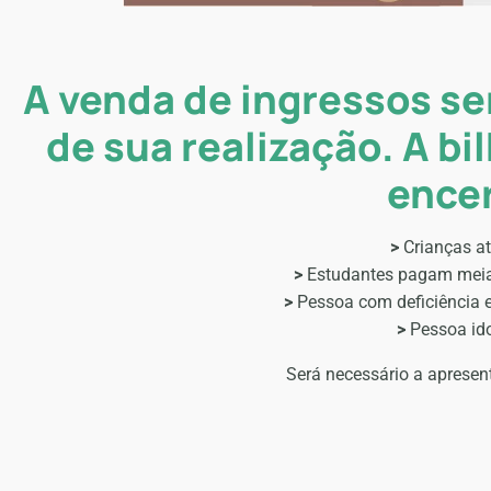
A venda de ingressos ser
de sua realização. A bi
encer
>
Crianças a
>
Estudantes pagam meia e
>
Pessoa com deficiência 
>
Pessoa ido
Será necessário a aprese