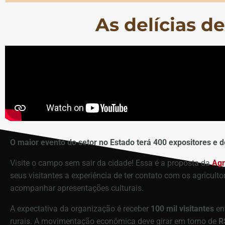
As delícias d
O maior evento do setor no Estado terá 400 expositores e de
Visite o campo sem sair da cidade! Essa é a proposta da
Agr
seus visitantes a experiência de ter contato com os agriculto
acompanhar apresentações culturais.
A expectativa da organização é receber
100 mil visitantes
ent
rurais. A movimentação econômica deve girar em torno de
R