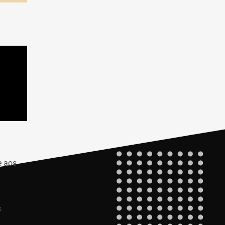
e aos
s