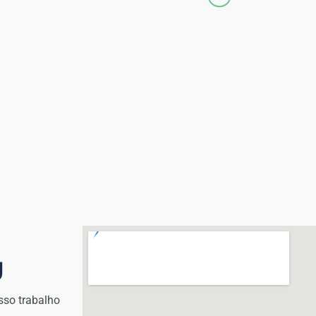
g
sso trabalho